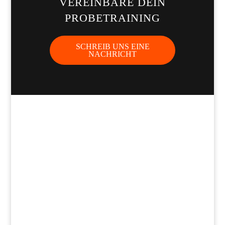
VEREINBARE DEIN
PROBETRAINING
SCHREIB UNS EINE
NACHRICHT
ÖFFNUNGSZEITEN
Montag – Freitag: 16 Uhr – 20 Uhr *
Samstag: 10 Uhr – 12 Uhr*
* SIEHE TRAININGSZEITEN